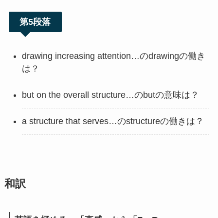
第5段落
drawing increasing attention…のdrawingの働き
は？
but on the overall structure…のbutの意味は？
a structure that serves…のstructureの働きは？
和訳