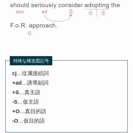
特殊な構造図記号
cj
…従属接続詞
+ad
…誘導副詞
+S
…真主語
-S
…仮主語
+O
…真目的語
-O
…仮目的語