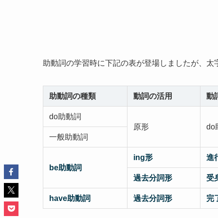
助動詞の学習時に下記の表が登場しましたが、太
助動詞の種類
動詞の活用
動
do助動詞
原形
d
一般助動詞
ing形
進
be助動詞
過去分詞形
受
have助動詞
過去分詞形
完