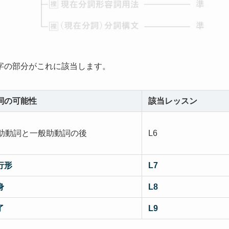
字の部分がこれに該当します。
詞の可能性
該当レッスン
o助動詞と一般助動詞の後
L6
行形
L7
身
L8
了
L9